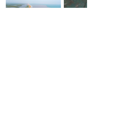
NOUS CONTACTER
NOTRE EXPERTISE
10 rue de la Clastre Vieille
34110 Frontignan
sablevagueenvironnement@gmail.com