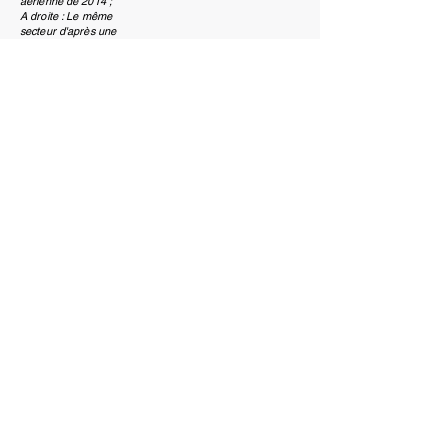
aérienne de 2014 ;
A droite : Le même
secteur d'après une
image satellite de 2021.
Sources : Archives
départementales du
Gard ; Delcampe.net ;
Eid Méditerranée ;
Google Earth ; QGis.
NOUS CONTACTER
NOTRE EXPERTISE