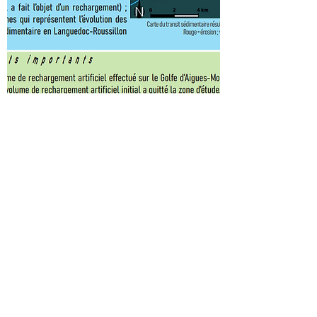
Université Paul-Valery-
Montpellier 3, depuis 2020
Depuis 2020, l'association SaVE intervient
auprès des étudiants du Master Gestion des
Littoraux et des Mers de l'Université Paul-
Valery-Montpellier 3.
En savoir plus